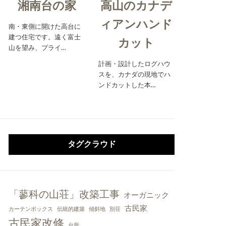
湘南台の家
高山のカナデ
ィアンハンド
南・東側に開けた高台に
建つ住宅です。遠く富士
カット
山を望み、プライ…
計画・設計したログハウ
スを、カナダの現地でハ
ンドカットした本…
タグクラウド
「蓼科の山荘」改築工事
オーガニック
古民家
カーテンボックス
伝統的建築
傾斜地
別荘
古民家改修
台所