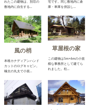
れたこの建物は、別荘の
宅です。同じ敷地内に倉
敷地内に自生する…
庫・車庫を併設し…
草屋根の家
風の梢
この建物は5m×6mの小規
本格カナディアンハンド
模な事務所として建てら
カットのログキャビン。
れました。柱…
極太の丸太で小規…