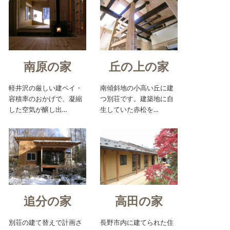
南原の家
丘の上の家
軽井沢の厳しい建ペイ・
南傾斜地の小高い丘に建
容積率のおかげで、凝縮
つ別荘です。建築地に自
した空気が醸し出…
生していた赤松を…
追分の家
高田の家
別荘の建て替えで計画さ
長野市内に建てられた住