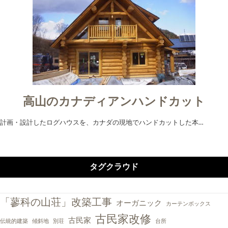
高山のカナディアンハンドカット
計画・設計したログハウスを、カナダの現地でハンドカットした本…
タグクラウド
「蓼科の山荘」改築工事
オーガニック
カーテンボックス
古民家改修
古民家
伝統的建築
傾斜地
別荘
台所