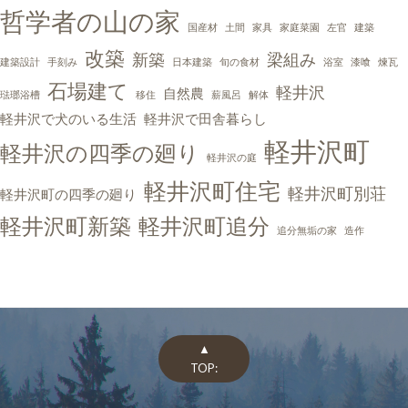
哲学者の山の家
国産材
土間
家具
家庭菜園
左官
建築
改築
新築
梁組み
建築設計
手刻み
日本建築
旬の食材
浴室
漆喰
煉瓦
石場建て
軽井沢
自然農
琺瑯浴槽
移住
薪風呂
解体
軽井沢で犬のいる生活
軽井沢で田舎暮らし
軽井沢町
軽井沢の四季の廻り
軽井沢の庭
軽井沢町住宅
軽井沢町別荘
軽井沢町の四季の廻り
軽井沢町新築
軽井沢町追分
追分無垢の家
造作
▲
TOP: