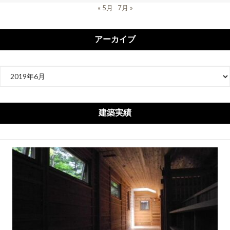
« 5月
7月 »
アーカイブ
ア
ー
カ
イ
建築実績
ブ