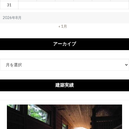
31
2026年8月
« 1月
アーカイブ
ア
ー
カ
イ
建築実績
ブ