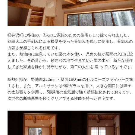
軽井沢町に移住の、3人のご家族のための住宅として建てられました。
熟練大工の手刻みによる松梁を使った骨組みを現しに使用し、骨組みの
力強さが感じられる住宅です。
また、敷地内に生息していた栗の木を使い、尺角の柱が居間の入口に設
えました。その昔から、軽井沢の地で生きていた栗の木が、新たな移住
してきた家族を静かに見守ながら、第二の人生を 送 っているようです。
断熱仕様が、野地面250mm・壁面180mmのセルローズファイバーで施
工され、また、アルミサッシは3重ガラスを用い、大きな開口には障子
の太鼓張りを併用し、5膜4層の空気層で強く断熱強化されております。
次世代の断熱基準を軽くクリアできる性能を持った住宅です。