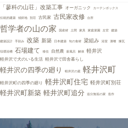
「蓼科の山荘」改築工事
オーガニック
カーテンボックス
古民家改修
古民家
伝統的建築
傾斜地
別荘
台所
哲学者の山の家
国産材
土間
家具
家庭菜園
左官
建築
改築
新築
梁組み
建築設計
手刻み
日本建築
旬の食材
浴室
漆喰
煉瓦
石場建て
軽井沢
自然農
琺瑯浴槽
移住
薪風呂
解体
軽井沢で犬のいる生活
軽井沢で田舎暮らし
軽井沢町
軽井沢の四季の廻り
軽井沢の庭
軽井沢町住宅
軽井沢町別荘
軽井沢町の四季の廻り
軽井沢町新築
軽井沢町追分
追分無垢の家
造作