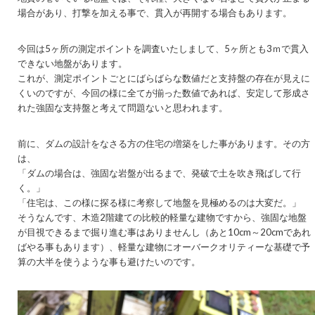
場合があり、打撃を加える事で、貫入が再開する場合もあります。
今回は5ヶ所の測定ポイントを調査いたしまして、5ヶ所とも3ｍで貫入
できない地盤があります。
これが、測定ポイントごとにばらばらな数値だと支持盤の存在が見えに
くいのですが、今回の様に全てが揃った数値であれば、安定して形成さ
れた強固な支持盤と考えて問題ないと思われます。
前に、ダムの設計をなさる方の住宅の増築をした事があります。その方
は、
「ダムの場合は、強固な岩盤が出るまで、発破で土を吹き飛ばして行
く。」
「住宅は、この様に探る様に考察して地盤を見極めるのは大変だ。」
そうなんです、木造2階建ての比較的軽量な建物ですから、強固な地盤
が目視できるまで掘り進む事はありませんし（あと10cm～20cmであれ
ばやる事もあります）、軽量な建物にオーバークオリティーな基礎で予
算の大半を使うような事も避けたいのです。