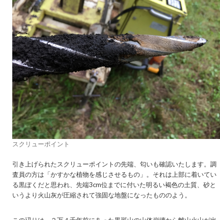
スクリューポイント
引き上げられたスクリューポイントの先端、匂いも確認いたします。調
査員の方は「かすかな植物を感じさせるもの」。それは上部に着いてい
る黒ぼくだと思われ、先端3cm位までに付いた明るい褐色の土質、砂と
いうより火山灰が圧縮されて強固な地盤になったもののよう。
この辺りは、２万４千年前にあった黒斑山の山体崩壊から離山火山が出