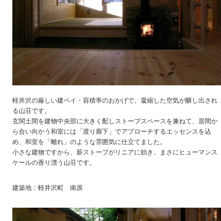
軽井沢の厳しい建ペイ・容積率のおかげで、凝縮した空気が醸し出され
る山荘です。
玄関土間を建物中央部に大きく配しストーブスペースを兼ねて、居間か
ら合い向かう和室には「渡り廊下」でアプローチするエッセンスを込
め、和室を「離れ」のような雰囲気に仕立てました。
小さな建物ですから、薪ストーブがリニアに効き、まさにヒューマンス
ケールの香り漂う山荘です。
建築地：軽井沢町 南原