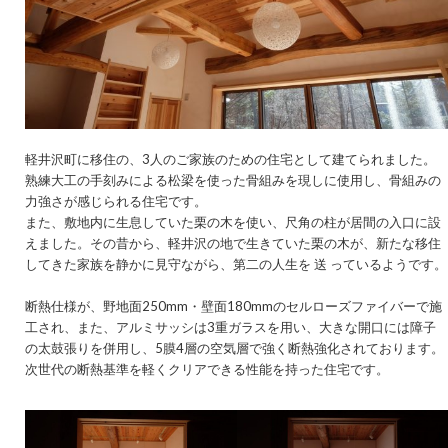
軽井沢町に移住の、3人のご家族のための住宅として建てられました。
熟練大工の手刻みによる松梁を使った骨組みを現しに使用し、骨組みの
力強さが感じられる住宅です。
また、敷地内に生息していた栗の木を使い、尺角の柱が居間の入口に設
えました。その昔から、軽井沢の地で生きていた栗の木が、新たな移住
してきた家族を静かに見守ながら、第二の人生を 送 っているようです。
断熱仕様が、野地面250mm・壁面180mmのセルローズファイバーで施
工され、また、アルミサッシは3重ガラスを用い、大きな開口には障子
の太鼓張りを併用し、5膜4層の空気層で強く断熱強化されております。
次世代の断熱基準を軽くクリアできる性能を持った住宅です。