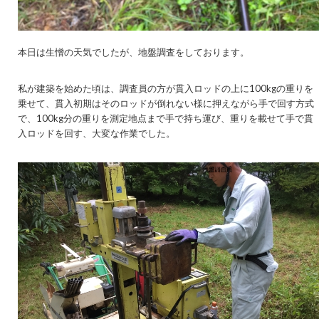
本日は生憎の天気でしたが、地盤調査をしております。
私が建築を始めた頃は、調査員の方が貫入ロッドの上に100kgの重りを
乗せて、貫入初期はそのロッドが倒れない様に押えながら手で回す方式
で、100kg分の重りを測定地点まで手で持ち運び、重りを載せて手で貫
入ロッドを回す、大変な作業でした。