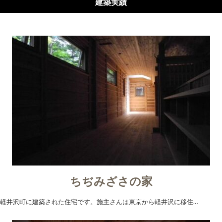
建築実績
ブ
ちぢみざさの家
軽井沢町に建築された住宅です。施主さんは東京から軽井沢に移住…