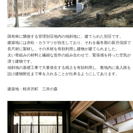
国有林に隣接する管理別荘地内の傾斜地に、建てられた別荘です。
建築地には赤松・カラマツが自生しており、それを厳冬期の新月伐採で
長尺材に製材し、その木材を有効利用し建物が建てられました。
太い骨組みの材料と繊細な造作の組み合わせで、緊張感を持った空気が
漂う建物です。
傾斜地の基礎工事で大量発生する残土を有効利用し、敷地内に進入路を
設け建物附近まで車を入れることが出来るようにしてあります。
建築地：軽井沢町 三井の森