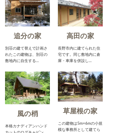
追分の家
高田の家
別荘の建て替えで計画さ
長野市内に建てられた住
れたこの建物は、別荘の
宅です。同じ敷地内に倉
敷地内に自生する…
庫・車庫を併設し…
草屋根の家
風の梢
この建物は5m×6mの小規
本格カナディアンハンド
模な事務所として建てら
カットのログキャビン。