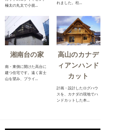
れました。柱…
極太の丸太で小規…
湘南台の家
高山のカナデ
ィアンハンド
南・東側に開けた高台に
建つ住宅です。遠く富士
カット
山を望み、プライ…
計画・設計したログハウ
スを、カナダの現地でハ
ンドカットした本…