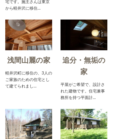
宅です。施主さんは東京
から軽井沢に移住…
浅間山麗の家
追分・無垢の
家
軽井沢町に移住の、3人の
ご家族のための住宅とし
平屋がご希望で、設計さ
て建てられまし…
れた建物です。住宅兼事
務所を持つ平面計…