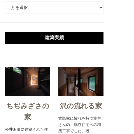
ア
ー
カ
イ
ブ
建築実績
ちぢみざさの
沢の流れる家
家
古民家に憧れを持つ施主
さんの、既存住宅への増
軽井沢町に建築された住
築工事でした。既…