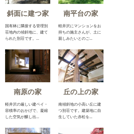
斜面に建つ家
南平台の家
国有林に隣接する管理別
軽井沢にマンションをお
荘地内の傾斜地に、建て
持ちの施主さんが、土に
られた別荘です。…
親しみたいとのご…
南原の家
丘の上の家
軽井沢の厳しい建ペイ・
南傾斜地の小高い丘に建
容積率のおかげで、凝縮
つ別荘です。建築地に自
した空気が醸し出…
生していた赤松を…