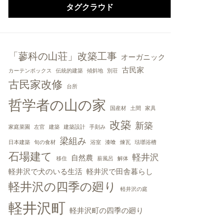
タグクラウド
「蓼科の山荘」改築工事
オーガニック
古民家
カーテンボックス
伝統的建築
傾斜地
別荘
古民家改修
台所
哲学者の山の家
国産材
土間
家具
改築
新築
家庭菜園
左官
建築
建築設計
手刻み
梁組み
日本建築
旬の食材
浴室
漆喰
煉瓦
琺瑯浴槽
石場建て
軽井沢
自然農
移住
薪風呂
解体
軽井沢で犬のいる生活
軽井沢で田舎暮らし
軽井沢の四季の廻り
軽井沢の庭
軽井沢町
軽井沢町の四季の廻り