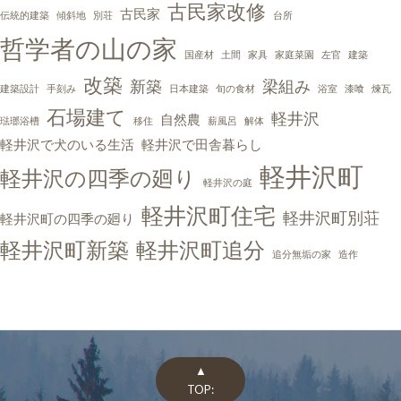
古民家改修
古民家
伝統的建築
傾斜地
別荘
台所
哲学者の山の家
国産材
土間
家具
家庭菜園
左官
建築
改築
新築
梁組み
建築設計
手刻み
日本建築
旬の食材
浴室
漆喰
煉瓦
石場建て
軽井沢
自然農
琺瑯浴槽
移住
薪風呂
解体
軽井沢で犬のいる生活
軽井沢で田舎暮らし
軽井沢町
軽井沢の四季の廻り
軽井沢の庭
軽井沢町住宅
軽井沢町別荘
軽井沢町の四季の廻り
軽井沢町新築
軽井沢町追分
追分無垢の家
造作
▲
TOP: