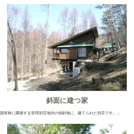
斜面に建つ家
国有林に隣接する管理別荘地内の傾斜地に、建てられた別荘です。…