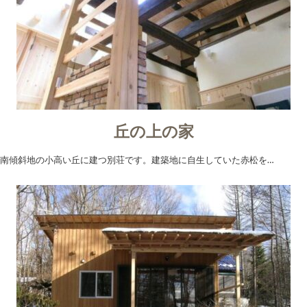
丘の上の家
南傾斜地の小高い丘に建つ別荘です。建築地に自生していた赤松を…