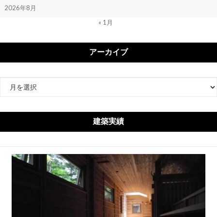
2026年8月
« 1月
アーカイブ
ア
ー
カ
イ
建築実績
ブ