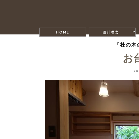
HOME
設計理念
「杜の木
お
2