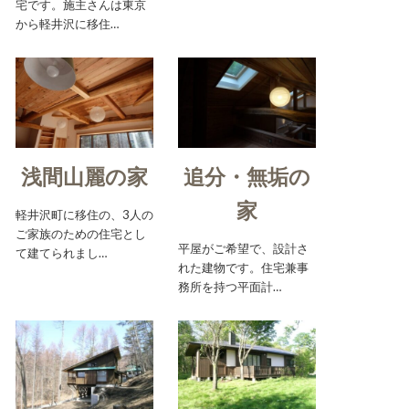
宅です。施主さんは東京
から軽井沢に移住…
浅間山麗の家
追分・無垢の
家
軽井沢町に移住の、3人の
ご家族のための住宅とし
平屋がご希望で、設計さ
て建てられまし…
れた建物です。住宅兼事
務所を持つ平面計…