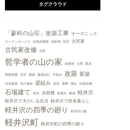
タグクラウド
「蓼科の山荘」改築工事
オーガニック
古民家
カーテンボックス
伝統的建築
傾斜地
別荘
古民家改修
台所
哲学者の山の家
国産材
土間
家具
改築
新築
家庭菜園
左官
建築
建築設計
手刻み
梁組み
日本建築
旬の食材
浴室
漆喰
煉瓦
琺瑯浴槽
石場建て
軽井沢
自然農
移住
薪風呂
解体
軽井沢で犬のいる生活
軽井沢で田舎暮らし
軽井沢の四季の廻り
軽井沢の庭
軽井沢町
軽井沢町の四季の廻り