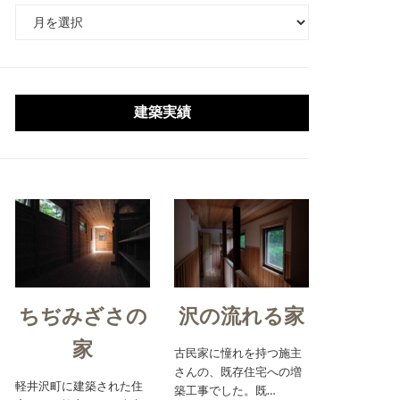
ア
ー
カ
イ
ブ
建築実績
ちぢみざさの
沢の流れる家
家
古民家に憧れを持つ施主
さんの、既存住宅への増
軽井沢町に建築された住
築工事でした。既…