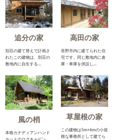
追分の家
高田の家
別荘の建て替えで計画さ
長野市内に建てられた住
れたこの建物は、別荘の
宅です。同じ敷地内に倉
敷地内に自生する…
庫・車庫を併設し…
草屋根の家
風の梢
この建物は5m×6mの小規
本格カナディアンハンド
模な事務所として建てら
カットのログキャビン。