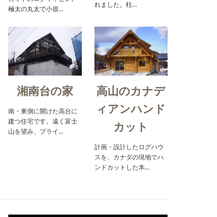
れました。柱…
極太の丸太で小規…
湘南台の家
高山のカナデ
ィアンハンド
南・東側に開けた高台に
建つ住宅です。遠く富士
カット
山を望み、プライ…
計画・設計したログハウ
スを、カナダの現地でハ
ンドカットした本…