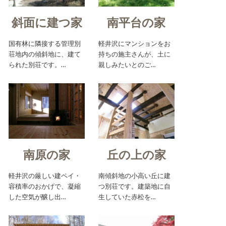
斜面に建つ家
南平台の家
国有林に隣接する管理別
軽井沢にマンションをお
荘地内の傾斜地に、建て
持ちの施主さんが、土に
られた別荘です。…
親しみたいとのご…
南原の家
丘の上の家
軽井沢の厳しい建ペイ・
南傾斜地の小高い丘に建
容積率のおかげで、凝縮
つ別荘です。建築地に自
した空気が醸し出…
生していた赤松を…