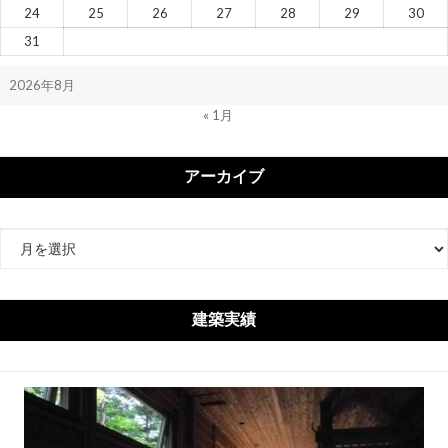
24
25
26
27
28
29
30
31
2026年8月
« 1月
アーカイブ
ア
ー
カ
イ
建築実績
ブ