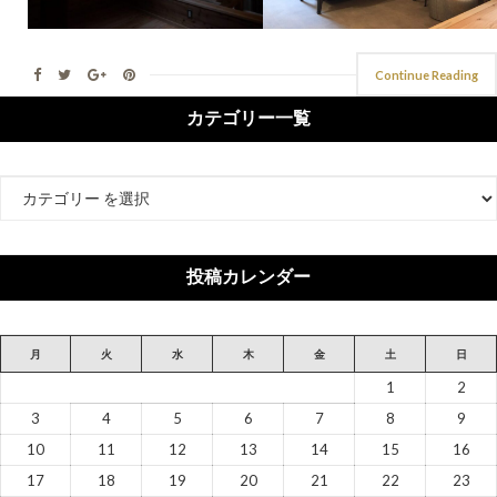
Continue Reading
カテゴリー一覧
カ
テ
ゴ
リ
投稿カレンダー
ー
月
火
水
木
金
土
日
1
2
3
4
5
6
7
8
9
10
11
12
13
14
15
16
17
18
19
20
21
22
23