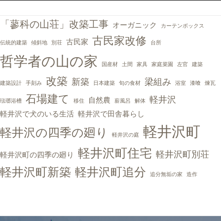
「蓼科の山荘」改築工事
オーガニック
カーテンボックス
古民家改修
古民家
伝統的建築
傾斜地
別荘
台所
哲学者の山の家
国産材
土間
家具
家庭菜園
左官
建築
改築
新築
梁組み
建築設計
手刻み
日本建築
旬の食材
浴室
漆喰
煉瓦
石場建て
軽井沢
自然農
琺瑯浴槽
移住
薪風呂
解体
軽井沢で犬のいる生活
軽井沢で田舎暮らし
軽井沢町
軽井沢の四季の廻り
軽井沢の庭
軽井沢町住宅
軽井沢町別荘
軽井沢町の四季の廻り
軽井沢町新築
軽井沢町追分
追分無垢の家
造作