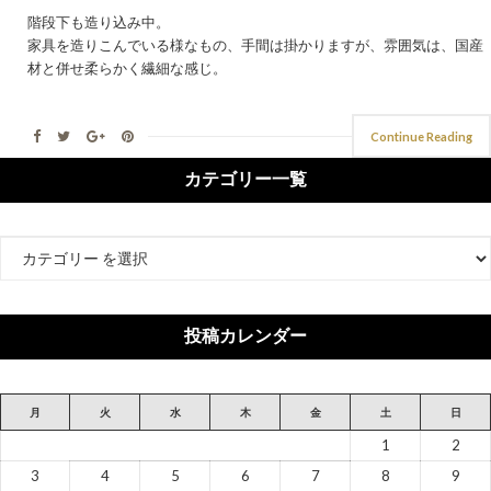
階段下も造り込み中。
家具を造りこんでいる様なもの、手間は掛かりますが、雰囲気は、国産
材と併せ柔らかく繊細な感じ。
Continue Reading
カテゴリー一覧
カ
テ
ゴ
リ
投稿カレンダー
ー
月
火
水
木
金
土
日
1
2
3
4
5
6
7
8
9