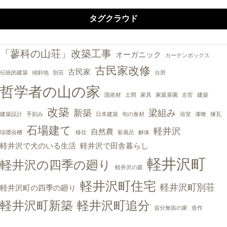
タグクラウド
「蓼科の山荘」改築工事
オーガニック
カーテンボックス
古民家改修
古民家
伝統的建築
傾斜地
別荘
台所
哲学者の山の家
国産材
土間
家具
家庭菜園
左官
建築
改築
新築
梁組み
建築設計
手刻み
日本建築
旬の食材
浴室
漆喰
煉瓦
石場建て
軽井沢
自然農
琺瑯浴槽
移住
薪風呂
解体
軽井沢で犬のいる生活
軽井沢で田舎暮らし
軽井沢町
軽井沢の四季の廻り
軽井沢の庭
軽井沢町住宅
軽井沢町別荘
軽井沢町の四季の廻り
軽井沢町新築
軽井沢町追分
追分無垢の家
造作