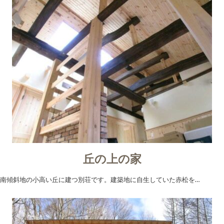
丘の上の家
南傾斜地の小高い丘に建つ別荘です。建築地に自生していた赤松を…