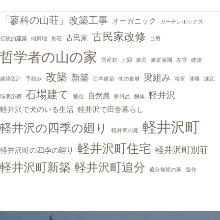
「蓼科の山荘」改築工事
オーガニック
カーテンボックス
古民家改修
古民家
伝統的建築
傾斜地
別荘
台所
哲学者の山の家
国産材
土間
家具
家庭菜園
左官
建築
改築
新築
梁組み
建築設計
手刻み
日本建築
旬の食材
浴室
漆喰
煉瓦
石場建て
軽井沢
自然農
琺瑯浴槽
移住
薪風呂
解体
軽井沢で犬のいる生活
軽井沢で田舎暮らし
軽井沢町
軽井沢の四季の廻り
軽井沢の庭
軽井沢町住宅
軽井沢町別荘
軽井沢町の四季の廻り
軽井沢町新築
軽井沢町追分
追分無垢の家
造作