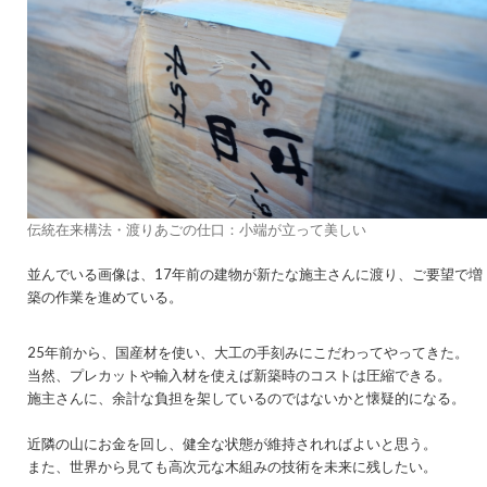
伝統在来構法・渡りあごの仕口：小端が立って美しい
並んでいる画像は、17年前の建物が新たな施主さんに渡り、ご要望で増
築の作業を進めている。
25年前から、国産材を使い、大工の手刻みにこだわってやってきた。
当然、プレカットや輸入材を使えば新築時のコストは圧縮できる。
施主さんに、余計な負担を架しているのではないかと懐疑的になる。
近隣の山にお金を回し、健全な状態が維持されればよいと思う。
また、世界から見ても高次元な木組みの技術を未来に残したい。