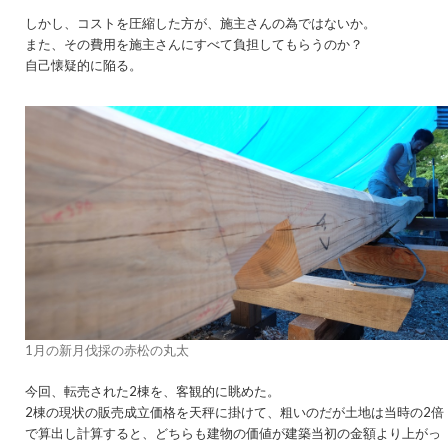
しかし、コストを圧縮した方が、施主さんの為ではないか。
また、その費用を施主さんにすべて負担してもらうのか？
自己懐疑的に陥る。
1月の新月伐採の赤松の丸太
今回、転売された2棟を、客観的に眺めた。
2棟の現状の販売成立価格を天秤に掛けて、粗いのだが土地は当時の2倍
で算出し計算すると、どちらも建物の価値が建築当初の金額より上がっ