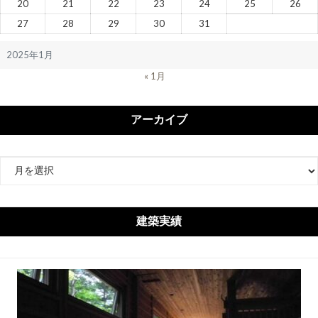
20
21
22
23
24
25
26
27
28
29
30
31
2025年1月
« 1月
アーカイブ
ア
ー
カ
イ
建築実績
ブ