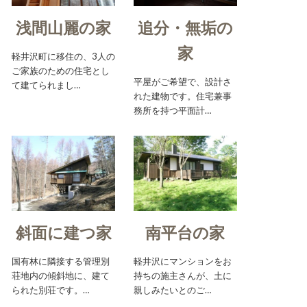
浅間山麗の家
追分・無垢の
家
軽井沢町に移住の、3人の
ご家族のための住宅とし
平屋がご希望で、設計さ
て建てられまし…
れた建物です。住宅兼事
務所を持つ平面計…
斜面に建つ家
南平台の家
国有林に隣接する管理別
軽井沢にマンションをお
荘地内の傾斜地に、建て
持ちの施主さんが、土に
られた別荘です。…
親しみたいとのご…