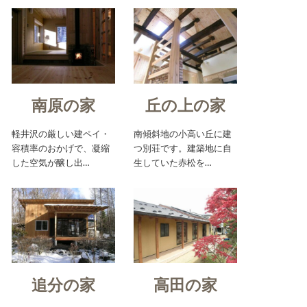
南原の家
丘の上の家
軽井沢の厳しい建ペイ・
南傾斜地の小高い丘に建
容積率のおかげで、凝縮
つ別荘です。建築地に自
した空気が醸し出…
生していた赤松を…
追分の家
高田の家