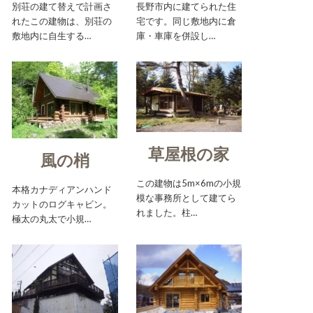
別荘の建て替えで計画さ
長野市内に建てられた住
れたこの建物は、別荘の
宅です。同じ敷地内に倉
敷地内に自生する…
庫・車庫を併設し…
草屋根の家
風の梢
この建物は5m×6mの小規
本格カナディアンハンド
模な事務所として建てら
カットのログキャビン。
れました。柱…
極太の丸太で小規…