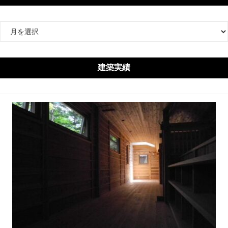
ア
ー
カ
イ
建築実績
ブ