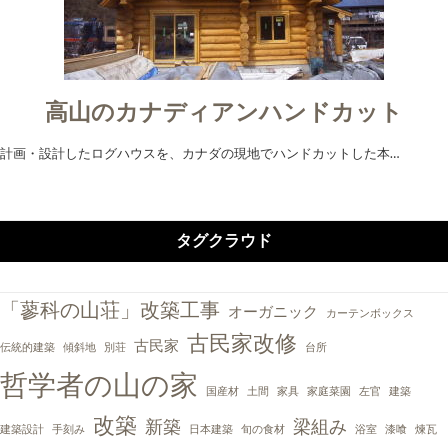
高山のカナディアンハンドカット
計画・設計したログハウスを、カナダの現地でハンドカットした本…
タグクラウド
「蓼科の山荘」改築工事
オーガニック
カーテンボックス
古民家改修
古民家
伝統的建築
傾斜地
別荘
台所
哲学者の山の家
国産材
土間
家具
家庭菜園
左官
建築
改築
新築
梁組み
建築設計
手刻み
日本建築
旬の食材
浴室
漆喰
煉瓦