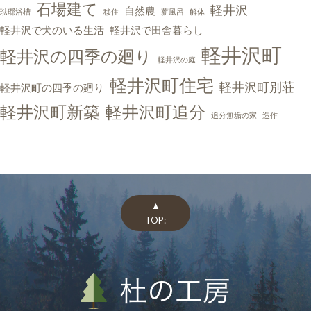
石場建て
軽井沢
自然農
琺瑯浴槽
移住
薪風呂
解体
軽井沢で犬のいる生活
軽井沢で田舎暮らし
軽井沢町
軽井沢の四季の廻り
軽井沢の庭
軽井沢町住宅
軽井沢町別荘
軽井沢町の四季の廻り
軽井沢町新築
軽井沢町追分
追分無垢の家
造作
▲
TOP: