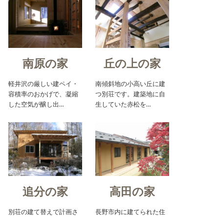
南原の家
丘の上の家
軽井沢の厳しい建ペイ・
南傾斜地の小高い丘に建
容積率のおかげで、凝縮
つ別荘です。建築地に自
した空気が醸し出…
生していた赤松を…
追分の家
高田の家
別荘の建て替えで計画さ
長野市内に建てられた住