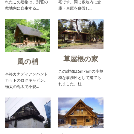
れたこの建物は、別荘の
宅です。同じ敷地内に倉
敷地内に自生する…
庫・車庫を併設し…
草屋根の家
風の梢
この建物は5m×6mの小規
本格カナディアンハンド
模な事務所として建てら
カットのログキャビン。
れました。柱…
極太の丸太で小規…