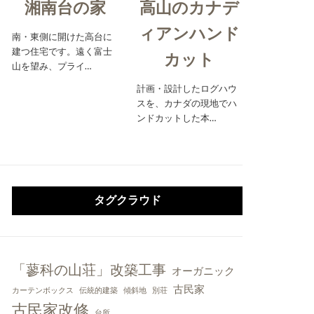
湘南台の家
高山のカナデ
ィアンハンド
南・東側に開けた高台に
建つ住宅です。遠く富士
カット
山を望み、プライ…
計画・設計したログハウ
スを、カナダの現地でハ
ンドカットした本…
タグクラウド
「蓼科の山荘」改築工事
オーガニック
古民家
カーテンボックス
伝統的建築
傾斜地
別荘
古民家改修
台所