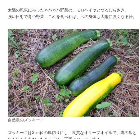
太陽の恩恵に与ったネバネバ野菜の、モロヘイヤとつるむらさき。
強い日射で育つ野菜、これを食べれば、己の身体も太陽に強くなる筈。
自然農のズッキーニ
ズッキーニは3cm位の厚切りにし、良質なオリーブオイルで、鷹の爪と