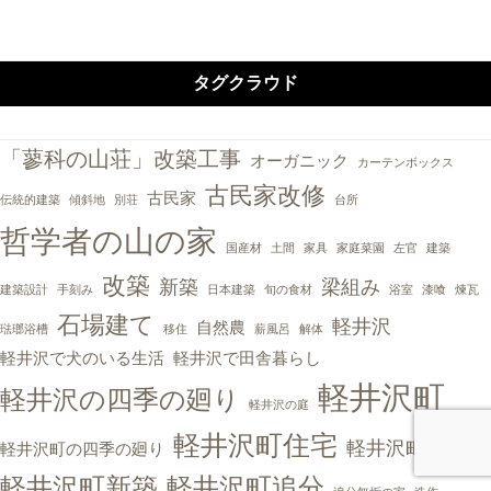
タグクラウド
「蓼科の山荘」改築工事
オーガニック
カーテンボックス
古民家改修
古民家
伝統的建築
傾斜地
別荘
台所
哲学者の山の家
国産材
土間
家具
家庭菜園
左官
建築
改築
新築
梁組み
建築設計
手刻み
日本建築
旬の食材
浴室
漆喰
煉瓦
石場建て
軽井沢
自然農
琺瑯浴槽
移住
薪風呂
解体
軽井沢で犬のいる生活
軽井沢で田舎暮らし
軽井沢町
軽井沢の四季の廻り
軽井沢の庭
軽井沢町住宅
軽井沢町別荘
軽井沢町の四季の廻り
軽井沢町新築
軽井沢町追分