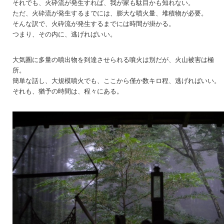
それでも、火砕流が発生すれば、我が家も駄目かも知れない。
ただ、火砕流が発生するまでには、膨大な噴火量、堆積物が必要。
そんな訳で、火砕流が発生するまでには時間が掛かる。
つまり、その内に、逃げればいい。
大気圏に多量の噴出物を到達させられる噴火は別だが、火山被害は極
所。
簡単な話し、大規模噴火でも、ここから僅か数キロ程、逃げればいい。
それも、猶予の時間は、程々にある。