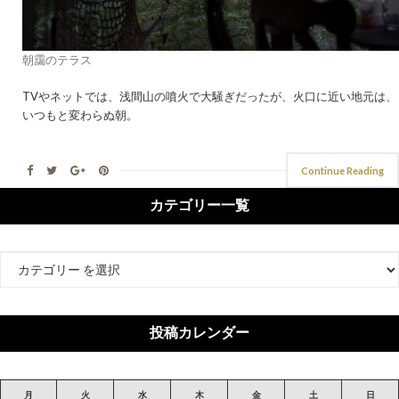
朝靄のテラス
TVやネットでは、浅間山の噴火で大騒ぎだったが、火口に近い地元は、
いつもと変わらぬ朝。
Continue Reading
カテゴリー一覧
カ
テ
ゴ
リ
投稿カレンダー
ー
月
火
水
木
金
土
日