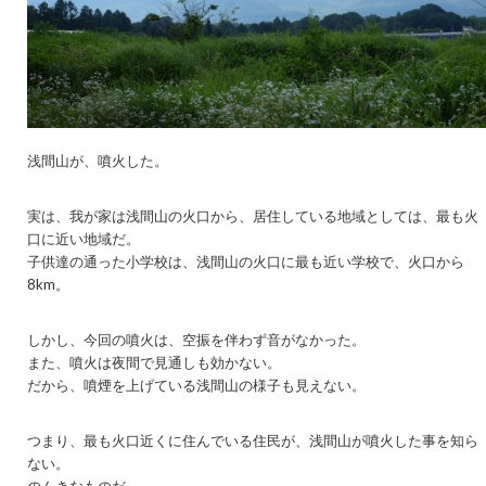
浅間山が、噴火した。
実は、我が家は浅間山の火口から、居住している地域としては、最も火
口に近い地域だ。
子供達の通った小学校は、浅間山の火口に最も近い学校で、火口から
8km。
しかし、今回の噴火は、空振を伴わず音がなかった。
また、噴火は夜間で見通しも効かない。
だから、噴煙を上げている浅間山の様子も見えない。
つまり、最も火口近くに住んでいる住民が、浅間山が噴火した事を知ら
ない。
のんきなものだ。