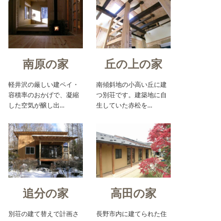
南原の家
丘の上の家
軽井沢の厳しい建ペイ・
南傾斜地の小高い丘に建
容積率のおかげで、凝縮
つ別荘です。建築地に自
した空気が醸し出…
生していた赤松を…
追分の家
高田の家
別荘の建て替えで計画さ
長野市内に建てられた住