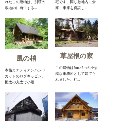
れたこの建物は、別荘の
宅です。同じ敷地内に倉
敷地内に自生する…
庫・車庫を併設し…
草屋根の家
風の梢
この建物は5m×6mの小規
本格カナディアンハンド
模な事務所として建てら
カットのログキャビン。
れました。柱…
極太の丸太で小規…