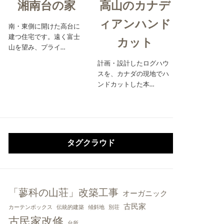
湘南台の家
高山のカナデ
ィアンハンド
南・東側に開けた高台に
建つ住宅です。遠く富士
カット
山を望み、プライ…
計画・設計したログハウ
スを、カナダの現地でハ
ンドカットした本…
タグクラウド
「蓼科の山荘」改築工事
オーガニック
古民家
カーテンボックス
伝統的建築
傾斜地
別荘
古民家改修
台所