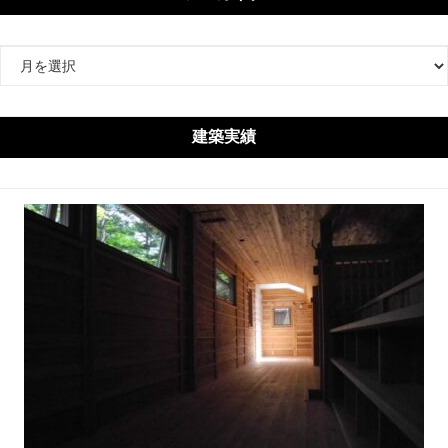
ア
ー
カ
イ
建築実績
ブ