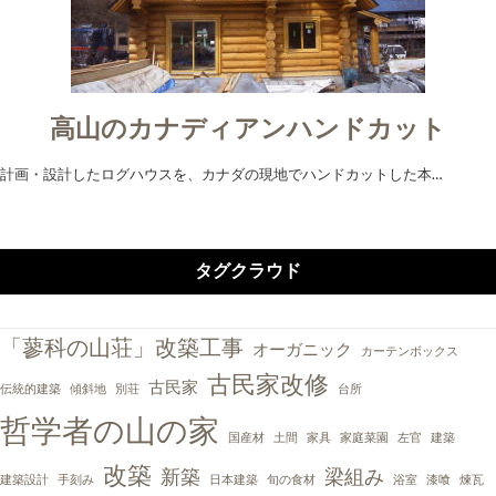
高山のカナディアンハンドカット
計画・設計したログハウスを、カナダの現地でハンドカットした本…
タグクラウド
「蓼科の山荘」改築工事
オーガニック
カーテンボックス
古民家改修
古民家
伝統的建築
傾斜地
別荘
台所
哲学者の山の家
国産材
土間
家具
家庭菜園
左官
建築
改築
新築
梁組み
建築設計
手刻み
日本建築
旬の食材
浴室
漆喰
煉瓦