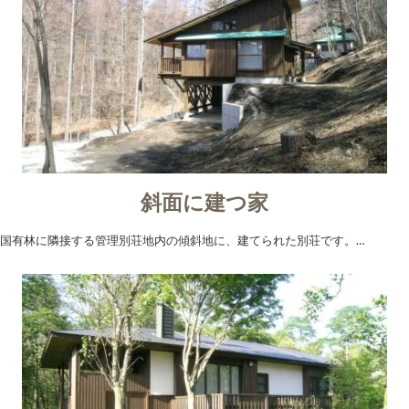
斜面に建つ家
国有林に隣接する管理別荘地内の傾斜地に、建てられた別荘です。…