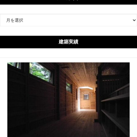
ア
ー
カ
イ
建築実績
ブ