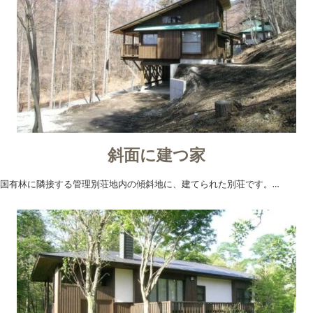
斜面に建つ家
国有林に隣接する管理別荘地内の傾斜地に、建てられた別荘です。…