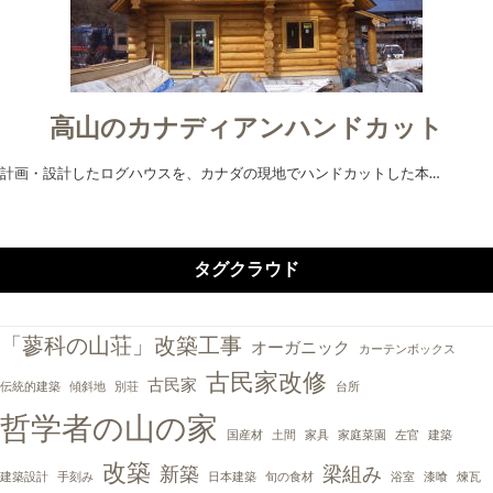
高山のカナディアンハンドカット
計画・設計したログハウスを、カナダの現地でハンドカットした本…
タグクラウド
「蓼科の山荘」改築工事
オーガニック
カーテンボックス
古民家改修
古民家
伝統的建築
傾斜地
別荘
台所
哲学者の山の家
国産材
土間
家具
家庭菜園
左官
建築
改築
新築
梁組み
建築設計
手刻み
日本建築
旬の食材
浴室
漆喰
煉瓦