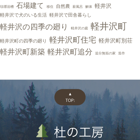
石場建て
軽井沢
自然農
琺瑯浴槽
移住
薪風呂
解体
軽井沢で犬のいる生活
軽井沢で田舎暮らし
軽井沢町
軽井沢の四季の廻り
軽井沢の庭
軽井沢町住宅
軽井沢町別荘
軽井沢町の四季の廻り
軽井沢町新築
軽井沢町追分
追分無垢の家
造作
▲
TOP: