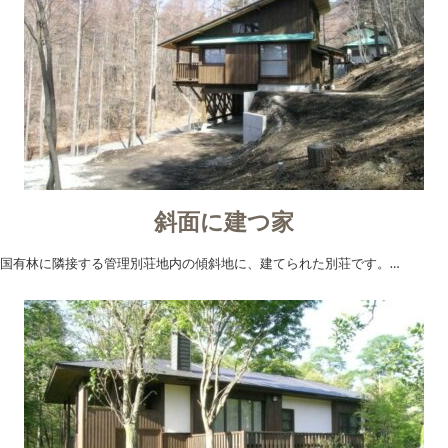
斜面に建つ家
国有林に隣接する管理別荘地内の傾斜地に、建てられた別荘です。…