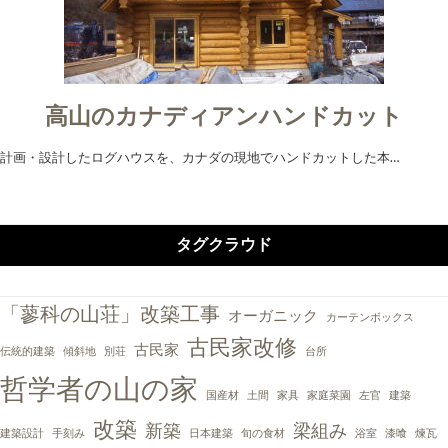
高山のカナディアンハンドカット
計画・設計したログハウスを、カナダの現地でハンドカットした本…
タグクラウド
「蓼科の山荘」改築工事
オーガニック
カーテンボックス
古民家改修
古民家
伝統的建築
傾斜地
別荘
台所
哲学者の山の家
国産材
土間
家具
家庭菜園
左官
建築
改築
新築
梁組み
建築設計
手刻み
日本建築
旬の食材
浴室
漆喰
煉瓦