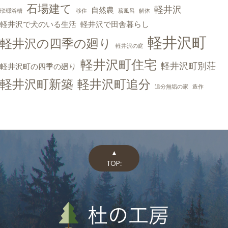
石場建て
軽井沢
自然農
琺瑯浴槽
移住
薪風呂
解体
軽井沢で犬のいる生活
軽井沢で田舎暮らし
軽井沢町
軽井沢の四季の廻り
軽井沢の庭
軽井沢町住宅
軽井沢町別荘
軽井沢町の四季の廻り
軽井沢町新築
軽井沢町追分
追分無垢の家
造作
▲
TOP: