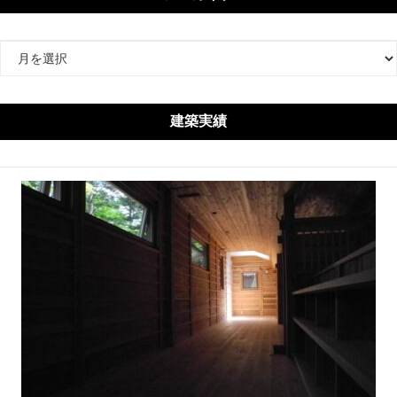
ア
ー
カ
イ
建築実績
ブ