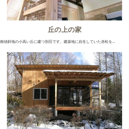
丘の上の家
南傾斜地の小高い丘に建つ別荘です。建築地に自生していた赤松を…