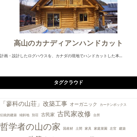
高山のカナディアンハンドカット
計画・設計したログハウスを、カナダの現地でハンドカットした本…
タグクラウド
「蓼科の山荘」改築工事
オーガニック
カーテンボックス
古民家改修
古民家
伝統的建築
傾斜地
別荘
台所
哲学者の山の家
国産材
土間
家具
家庭菜園
左官
建築