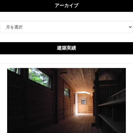
アーカイブ
ア
ー
カ
イ
建築実績
ブ