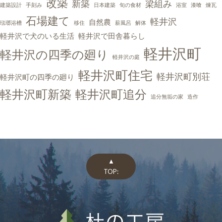
改築
新築
梁組み
建築設計
手刻み
日本建築
旬の食材
浴室
漆喰
煉瓦
石場建て
軽井沢
自然農
琺瑯浴槽
移住
薪風呂
解体
軽井沢で犬のいる生活
軽井沢で田舎暮らし
軽井沢町
軽井沢の四季の廻り
軽井沢の庭
軽井沢町住宅
軽井沢町別荘
軽井沢町の四季の廻り
軽井沢町新築
軽井沢町追分
追分無垢の家
造作
▲
TOP: