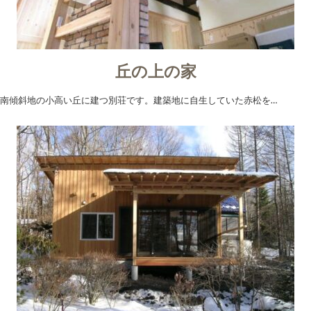
丘の上の家
南傾斜地の小高い丘に建つ別荘です。建築地に自生していた赤松を…