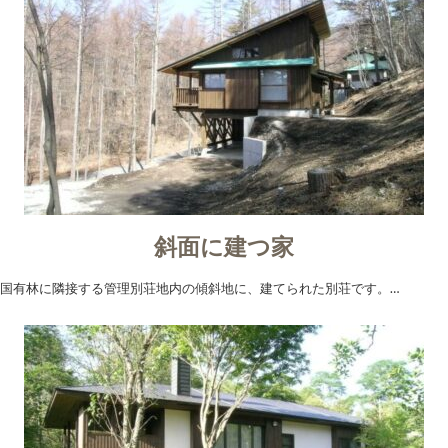
斜面に建つ家
国有林に隣接する管理別荘地内の傾斜地に、建てられた別荘です。…