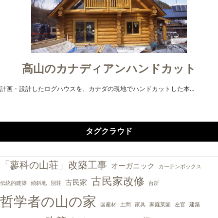
高山のカナディアンハンドカット
計画・設計したログハウスを、カナダの現地でハンドカットした本…
タグクラウド
「蓼科の山荘」改築工事
オーガニック
カーテンボックス
古民家改修
古民家
伝統的建築
傾斜地
別荘
台所
哲学者の山の家
国産材
土間
家具
家庭菜園
左官
建築