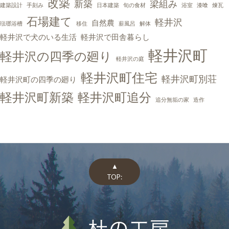
改築
新築
梁組み
建築設計
手刻み
日本建築
旬の食材
浴室
漆喰
煉瓦
石場建て
軽井沢
自然農
琺瑯浴槽
移住
薪風呂
解体
軽井沢で犬のいる生活
軽井沢で田舎暮らし
軽井沢町
軽井沢の四季の廻り
軽井沢の庭
軽井沢町住宅
軽井沢町別荘
軽井沢町の四季の廻り
軽井沢町新築
軽井沢町追分
追分無垢の家
造作
▲
TOP: