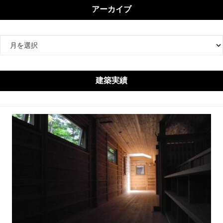
アーカイブ
ア
ー
カ
イ
建築実績
ブ