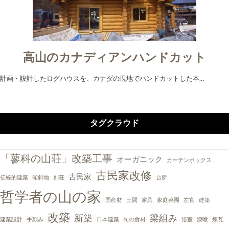
高山のカナディアンハンドカット
計画・設計したログハウスを、カナダの現地でハンドカットした本…
タグクラウド
「蓼科の山荘」改築工事
オーガニック
カーテンボックス
古民家改修
古民家
伝統的建築
傾斜地
別荘
台所
哲学者の山の家
国産材
土間
家具
家庭菜園
左官
建築
改築
新築
梁組み
建築設計
手刻み
日本建築
旬の食材
浴室
漆喰
煉瓦