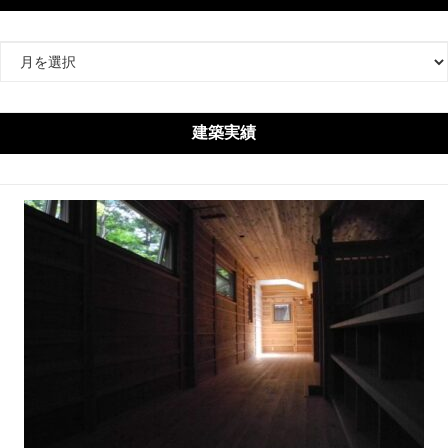
ア
ー
カ
イ
建築実績
ブ