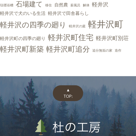
石場建て
軽井沢
自然農
琺瑯浴槽
移住
薪風呂
解体
軽井沢で犬のいる生活
軽井沢で田舎暮らし
軽井沢町
軽井沢の四季の廻り
軽井沢の庭
軽井沢町住宅
軽井沢町別荘
軽井沢町の四季の廻り
軽井沢町新築
軽井沢町追分
追分無垢の家
造作
▲
TOP: