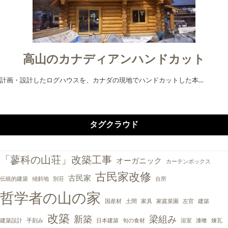
高山のカナディアンハンドカット
計画・設計したログハウスを、カナダの現地でハンドカットした本…
タグクラウド
「蓼科の山荘」改築工事
オーガニック
カーテンボックス
古民家改修
古民家
伝統的建築
傾斜地
別荘
台所
哲学者の山の家
国産材
土間
家具
家庭菜園
左官
建築
改築
新築
梁組み
建築設計
手刻み
日本建築
旬の食材
浴室
漆喰
煉瓦