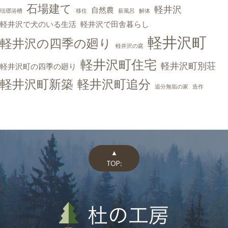
石場建て
軽井沢
自然農
琺瑯浴槽
移住
薪風呂
解体
軽井沢で犬のいる生活
軽井沢で田舎暮らし
軽井沢町
軽井沢の四季の廻り
軽井沢の庭
軽井沢町住宅
軽井沢町別荘
軽井沢町の四季の廻り
軽井沢町新築
軽井沢町追分
追分無垢の家
造作
▲
TOP: