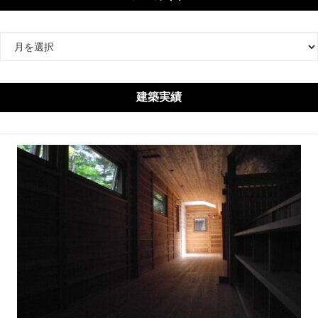
ア
ー
カ
イ
建築実績
ブ