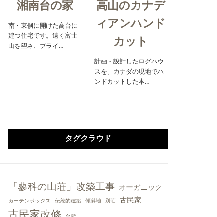
湘南台の家
高山のカナデ
ィアンハンド
南・東側に開けた高台に
建つ住宅です。遠く富士
カット
山を望み、プライ…
計画・設計したログハウ
スを、カナダの現地でハ
ンドカットした本…
タグクラウド
「蓼科の山荘」改築工事
オーガニック
古民家
カーテンボックス
伝統的建築
傾斜地
別荘
古民家改修
台所