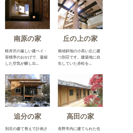
南原の家
丘の上の家
軽井沢の厳しい建ペイ・
南傾斜地の小高い丘に建
容積率のおかげで、凝縮
つ別荘です。建築地に自
した空気が醸し出…
生していた赤松を…
追分の家
高田の家
別荘の建て替えで計画さ
長野市内に建てられた住