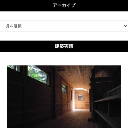
アーカイブ
ア
ー
カ
イ
建築実績
ブ