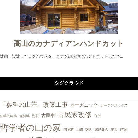
高山のカナディアンハンドカット
計画・設計したログハウスを、カナダの現地でハンドカットした本…
タグクラウド
「蓼科の山荘」改築工事
オーガニック
カーテンボックス
古民家改修
古民家
伝統的建築
傾斜地
別荘
台所
哲学者の山の家
国産材
土間
家具
家庭菜園
左官
建築