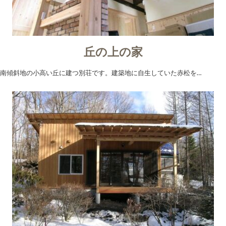
丘の上の家
南傾斜地の小高い丘に建つ別荘です。建築地に自生していた赤松を…