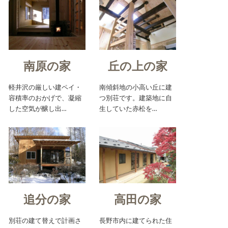
南原の家
丘の上の家
軽井沢の厳しい建ペイ・
南傾斜地の小高い丘に建
容積率のおかげで、凝縮
つ別荘です。建築地に自
した空気が醸し出…
生していた赤松を…
追分の家
高田の家
別荘の建て替えで計画さ
長野市内に建てられた住