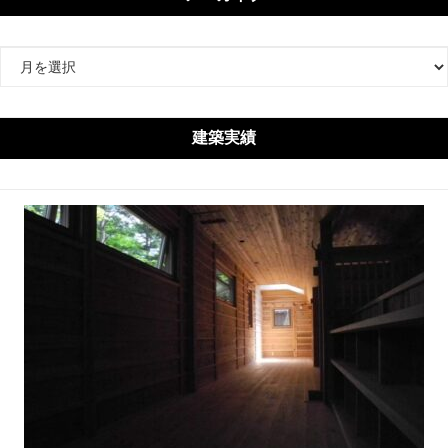
ア
ー
カ
イ
建築実績
ブ