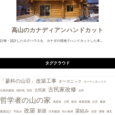
高山のカナディアンハンドカット
計画・設計したログハウスを、カナダの現地でハンドカットした本…
タグクラウド
「蓼科の山荘」改築工事
オーガニック
カーテンボックス
古民家改修
古民家
伝統的建築
傾斜地
別荘
台所
哲学者の山の家
国産材
土間
家具
家庭菜園
左官
建築
改築
新築
梁組み
建築設計
手刻み
日本建築
旬の食材
浴室
漆喰
煉瓦