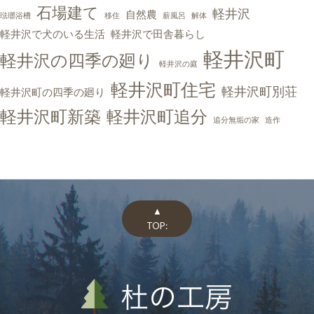
石場建て
軽井沢
自然農
琺瑯浴槽
移住
薪風呂
解体
軽井沢で犬のいる生活
軽井沢で田舎暮らし
軽井沢町
軽井沢の四季の廻り
軽井沢の庭
軽井沢町住宅
軽井沢町別荘
軽井沢町の四季の廻り
軽井沢町新築
軽井沢町追分
追分無垢の家
造作
▲
TOP: