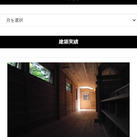
ア
ー
カ
イ
建築実績
ブ