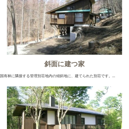
斜面に建つ家
国有林に隣接する管理別荘地内の傾斜地に、建てられた別荘です。…