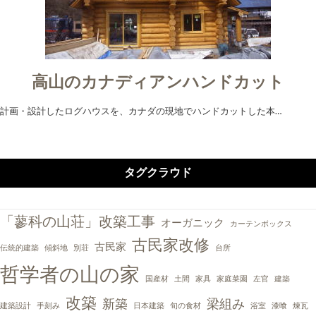
高山のカナディアンハンドカット
計画・設計したログハウスを、カナダの現地でハンドカットした本…
タグクラウド
「蓼科の山荘」改築工事
オーガニック
カーテンボックス
古民家改修
古民家
伝統的建築
傾斜地
別荘
台所
哲学者の山の家
国産材
土間
家具
家庭菜園
左官
建築
改築
新築
梁組み
建築設計
手刻み
日本建築
旬の食材
浴室
漆喰
煉瓦