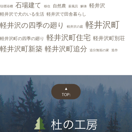
石場建て
軽井沢
自然農
琺瑯浴槽
移住
薪風呂
解体
軽井沢で犬のいる生活
軽井沢で田舎暮らし
軽井沢町
軽井沢の四季の廻り
軽井沢の庭
軽井沢町住宅
軽井沢町別荘
軽井沢町の四季の廻り
軽井沢町新築
軽井沢町追分
追分無垢の家
造作
▲
TOP: