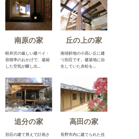
南原の家
丘の上の家
軽井沢の厳しい建ペイ・
南傾斜地の小高い丘に建
容積率のおかげで、凝縮
つ別荘です。建築地に自
した空気が醸し出…
生していた赤松を…
追分の家
高田の家
別荘の建て替えで計画さ
長野市内に建てられた住