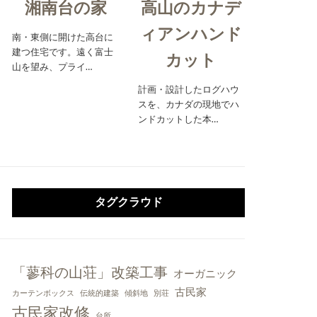
湘南台の家
高山のカナデ
ィアンハンド
南・東側に開けた高台に
建つ住宅です。遠く富士
カット
山を望み、プライ…
計画・設計したログハウ
スを、カナダの現地でハ
ンドカットした本…
タグクラウド
「蓼科の山荘」改築工事
オーガニック
古民家
カーテンボックス
伝統的建築
傾斜地
別荘
古民家改修
台所