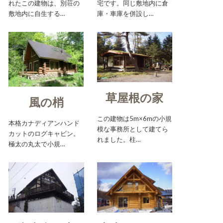
れたこの建物は、別荘の
宅です。同じ敷地内に倉
敷地内に自生する…
庫・車庫を併設し…
草屋根の家
風の梢
この建物は5m×6mの小規
本格カナディアンハンド
模な事務所として建てら
カットのログキャビン。
れました。柱…
極太の丸太で小規…