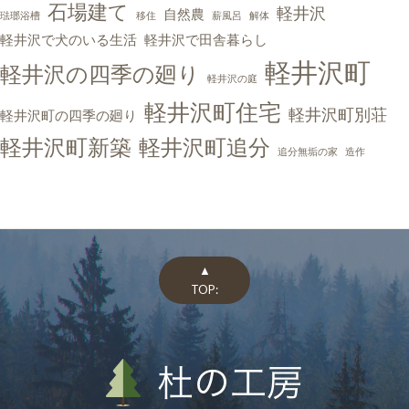
石場建て
軽井沢
自然農
琺瑯浴槽
移住
薪風呂
解体
軽井沢で犬のいる生活
軽井沢で田舎暮らし
軽井沢町
軽井沢の四季の廻り
軽井沢の庭
軽井沢町住宅
軽井沢町別荘
軽井沢町の四季の廻り
軽井沢町新築
軽井沢町追分
追分無垢の家
造作
▲
TOP: