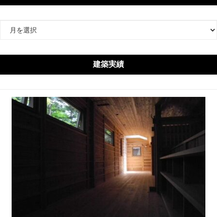
ア
ー
カ
イ
建築実績
ブ