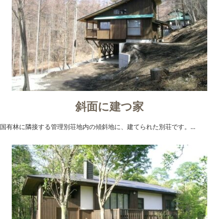
斜面に建つ家
国有林に隣接する管理別荘地内の傾斜地に、建てられた別荘です。…