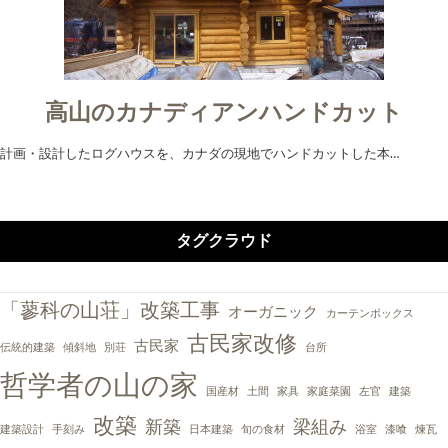
高山のカナディアンハンドカット
計画・設計したログハウスを、カナダの現地でハンドカットした本…
タグクラウド
「蓼科の山荘」改築工事
オーガニック
カーテンボックス
古民家改修
古民家
伝統的建築
傾斜地
別荘
台所
哲学者の山の家
国産材
土間
家具
家庭菜園
左官
建築
改築
新築
梁組み
建築設計
手刻み
日本建築
旬の食材
浴室
漆喰
煉瓦