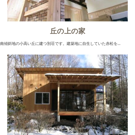
丘の上の家
南傾斜地の小高い丘に建つ別荘です。建築地に自生していた赤松を…