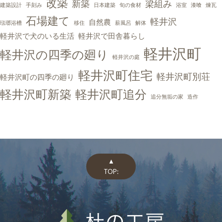
改築
新築
梁組み
建築設計
手刻み
日本建築
旬の食材
浴室
漆喰
煉瓦
石場建て
軽井沢
自然農
琺瑯浴槽
移住
薪風呂
解体
軽井沢で犬のいる生活
軽井沢で田舎暮らし
軽井沢町
軽井沢の四季の廻り
軽井沢の庭
軽井沢町住宅
軽井沢町別荘
軽井沢町の四季の廻り
軽井沢町新築
軽井沢町追分
追分無垢の家
造作
▲
TOP: