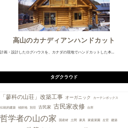
高山のカナディアンハンドカット
計画・設計したログハウスを、カナダの現地でハンドカットした本…
タグクラウド
「蓼科の山荘」改築工事
オーガニック
カーテンボックス
古民家改修
古民家
伝統的建築
傾斜地
別荘
台所
哲学者の山の家
国産材
土間
家具
家庭菜園
左官
建築