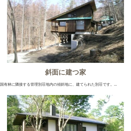
斜面に建つ家
国有林に隣接する管理別荘地内の傾斜地に、建てられた別荘です。…