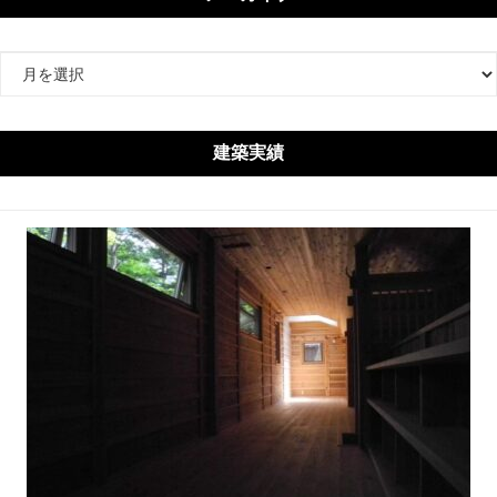
ア
ー
カ
イ
建築実績
ブ