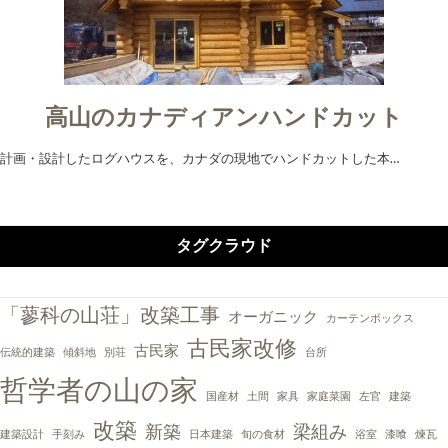
高山のカナディアンハンドカット
計画・設計したログハウスを、カナダの現地でハンドカットした本…
タグクラウド
「蓼科の山荘」改築工事
オーガニック
カーテンボックス
古民家改修
古民家
伝統的建築
傾斜地
別荘
台所
哲学者の山の家
国産材
土間
家具
家庭菜園
左官
建築
改築
新築
梁組み
建築設計
手刻み
日本建築
旬の食材
浴室
漆喰
煉瓦