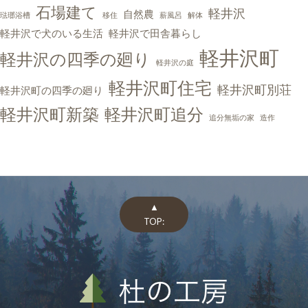
石場建て
軽井沢
自然農
琺瑯浴槽
移住
薪風呂
解体
軽井沢で犬のいる生活
軽井沢で田舎暮らし
軽井沢町
軽井沢の四季の廻り
軽井沢の庭
軽井沢町住宅
軽井沢町別荘
軽井沢町の四季の廻り
軽井沢町新築
軽井沢町追分
追分無垢の家
造作
▲
TOP: